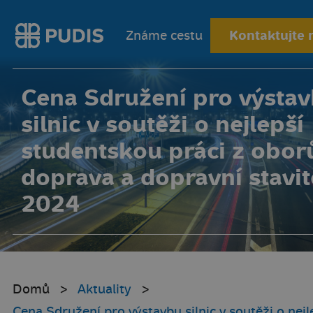
Kontaktujte 
Známe cestu
Cena Sdružení pro výsta
silnic v soutěži o nejlepší
studentskou práci z obor
doprava a dopravní stavit
2024
Domů
Aktuality
Cena Sdružení pro výstavbu silnic v soutěži o nejl