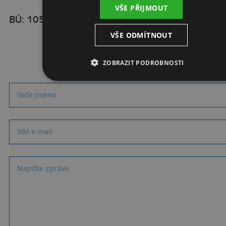
VŠE PŘIJMOUT
BÚ: 105026522/0300
VŠE ODMÍTNOUT
ZOBRAZIT PODROBNOSTI