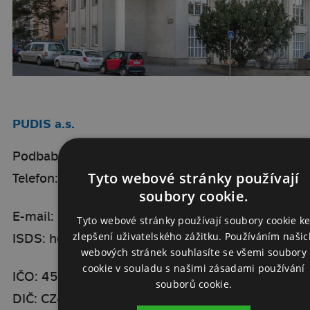
PUDIS a.s.
Podbabská 1014/20, 160 00 Praha 6
Tyto webové stránky používají
Telefon:
+420 267 004 111
soubory cookie.
E-mail:
info@pudis.cz
Tyto webové stránky používají soubory cookie k
zlepšení uživatelského zážitku. Používáním našic
ISDS: hd4fwa5
webových stránek souhlasíte se všemi soubory
cookie v souladu s našimi zásadami používání
IČO: 45272891
souborů cookie.
DIČ: CZ45272891