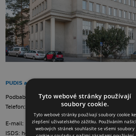
PUDIS a.s.
Tyto webové stránky používají
Podbabská 1014/20, 160 00 Praha 6
soubory cookie.
Telefon:
+420 267 004 111
Tyto webové stránky používají soubory cookie k
zlepšení uživatelského zážitku. Používáním našic
E-mail:
info@pudis.cz
webových stránek souhlasíte se všemi soubory
ISDS: hd4fwa5
cookie v souladu s našimi zásadami používání