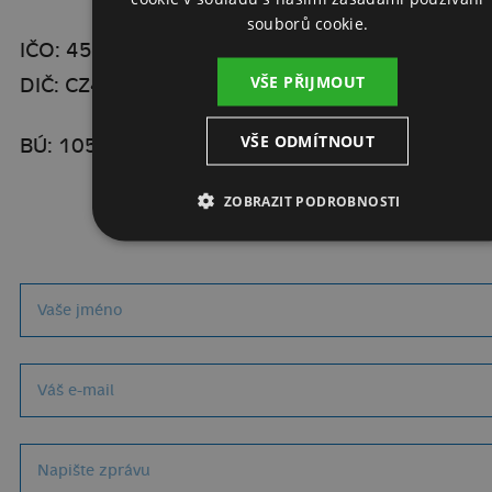
souborů cookie.
IČO: 45272891
VŠE PŘIJMOUT
DIČ: CZ45272891
VŠE ODMÍTNOUT
BÚ: 105026522/0300
ZOBRAZIT PODROBNOSTI