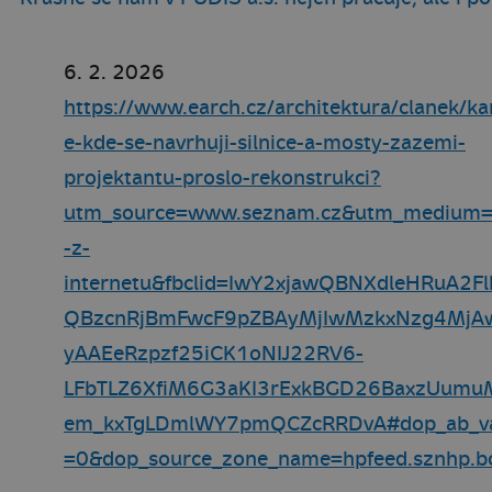
6. 2. 2026
https://www.earch.cz/architektura/clanek/ka
e-kde-se-navrhuji-silnice-a-mosty-zazemi-
projektantu-proslo-rekonstrukci?
utm_source=www.seznam.cz&utm_medium=
-z-
internetu&fbclid=IwY2xjawQBNXdleHRuA2F
QBzcnRjBmFwcF9pZBAyMjIwMzkxNzg4Mj
yAAEeRzpzf25iCK1oNIJ22RV6-
LFbTLZ6XfiM6G3aKI3rExkBGD26BaxzUumu
em_kxTgLDmlWY7pmQCZcRRDvA#dop_ab_va
=0&dop_source_zone_name=hpfeed.sznhp.b