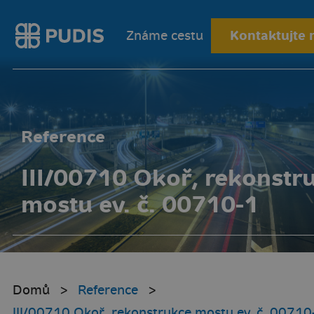
Kontaktujte 
Známe cestu
Reference
III/00710 Okoř, rekonstr
mostu ev. č. 00710-1
Domů
Reference
III/00710 Okoř, rekonstrukce mostu ev. č. 00710