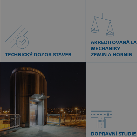
AKREDITOVANÁ L
MECHANIKY
TECHNICKÝ DOZOR STAVEB
ZEMIN A HORNIN
DOPRAVNÍ STUDIE