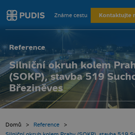
Kontaktujte 
Známe cestu
Reference
Silniční okruh kolem Pra
(SOKP), stavba 519 Suchd
Březiněves
Domů
Reference
Silniční okruh kolem Prahy (SOKP), stavba 519 S