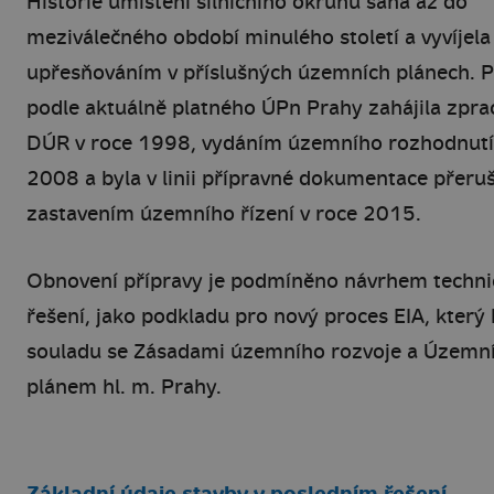
Historie umístění silničního okruhu sahá až do
meziválečného období minulého století a vyvíjela
upřesňováním v příslušných územních plánech. P
podle aktuálně platného ÚPn Prahy zahájila zpr
DÚR v roce 1998, vydáním územního rozhodnutí
2008 a byla v linii přípravné dokumentace přeru
zastavením územního řízení v roce 2015.
Obnovení přípravy je podmíněno návrhem techn
řešení, jako podkladu pro nový proces EIA, který
souladu se Zásadami územního rozvoje a Územn
plánem hl. m. Prahy.
Základní údaje stavby v posledním řešení