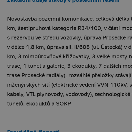
Novostavba pozemní komunikace, celková délka 
km, šestipruhová kategorie R34/100, v části mod
s rezervou ve středu vozovky, úprava Prosecké ra
v délce 1,8 km, úprava sil. II/608 (ul. Ústecká) v 
km, 3 mimoúrovňové křižovatky, 3 velké mosty n
trase, 1 tunel a galerie, 3 ekodukty, 7 dalších mos
trase Prosecké radiály), rozsáhlé přeložky stávají
inženýrských sítí (elektrické vedení VVN 110kV, 
kabely, VTL plynovody, vodovody), technologické
tunelů, ekoduktů a SOKP